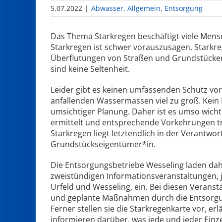
5.07.2022
|
Abwasser
,
Allgemein
,
Entsorgung
Das Thema Starkregen beschäftigt viele Mensc
Starkregen ist schwer vorauszusagen. Starkre
Überflutungen von Straßen und Grundstücken
sind keine Seltenheit.
Leider gibt es keinen umfassenden Schutz vor
anfallenden Wassermassen viel zu groß. Kein
umsichtiger Planung. Daher ist es umso wichtig
ermittelt und entsprechende Vorkehrungen tr
Starkregen liegt letztendlich in der Verantwo
Grundstückseigentümer*in.
Die Entsorgungsbetriebe Wesseling laden dahe
zweistündigen Informationsveranstaltungen, je
Urfeld und Wesseling, ein. Bei diesen Verans
und geplante Maßnahmen durch die Entsorgung
Ferner stellen sie die Starkregenkarte vor, erl
informieren darüber, was jede und jeder Ein